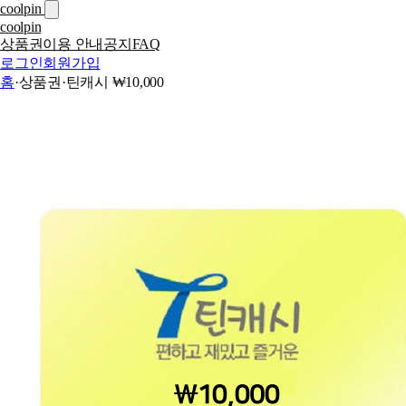
coolpin
coolpin
상품권
이용 안내
공지
FAQ
로그인
회원가입
홈
·
상품권
·
틴캐시 ₩10,000