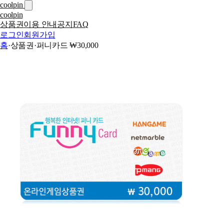
coolpin
coolpin
상품권
이용 안내
공지
FAQ
로그인
회원가입
홈
·
상품권
·
퍼니카드 ₩30,000